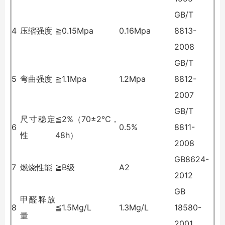
GB/T
4
压缩强度
≧0.15Mpa
0.16Mpa
8813-
2008
GB/T
5
弯曲强度
≧1.1Mpa
1.2Mpa
8812-
2007
GB/T
尺寸稳定
≦2%（70±2℃，
6
0.5%
8811-
性
48h）
2008
GB8624-
7
燃烧性能
≧B级
A2
2012
GB
甲醛释放
8
≦1.5Mg/L
1.3Mg/L
18580-
量
2001