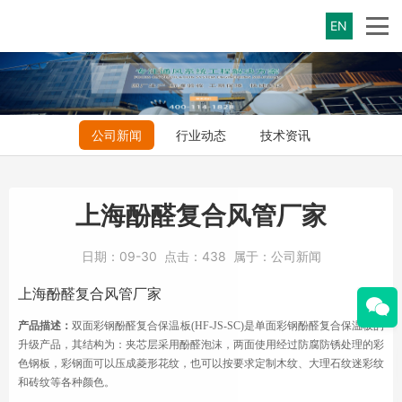
EN
公司新闻
行业动态
技术资讯
上海酚醛复合风管厂家
日期：
09-30
点击：
438
属于：
公司新闻
上海酚醛
复合风管
厂家
产品描述：
双面彩钢酚醛复合保温板
(HF-JS-SC)是单面彩钢酚醛复合保温板的
升级产品，其结构为：夹芯层采用酚醛泡沫，两面使用经过防腐防锈处理的彩
色钢板，彩钢面可以压成菱形花纹，也可以按要求定制木纹、大理石纹迷彩纹
和砖纹等各种颜色。