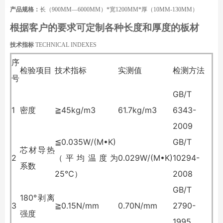
产品规格：
长（900MM—6000MM）*宽1200MM*厚（10MM-130MM）
根据客户的要求可定制各种长度和厚度的板材
技术指标
TECHNICAL INDEXES
序
检验项目
技术指标
实测值
检测方法
号
GB/T
1
密度
≧45kg/m3
61.7kg/m3
6343-
2009
≦0.035W/(M•K)
GB/T
芯材导热
2
（平均温度为
0.029W/(M•K)
10294-
系数
25℃）
2008
GB/T
180°剥离
3
≧0.15N/mm
0.70N/mm
2790-
强度
1995